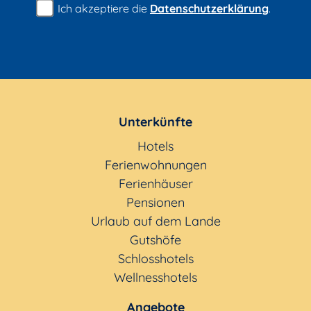
Ich akzeptiere die
Datenschutzerklärung
.
Unterkünfte
Hotels
Ferienwohnungen
Ferienhäuser
Pensionen
Urlaub auf dem Lande
Gutshöfe
Schlosshotels
Wellnesshotels
Angebote