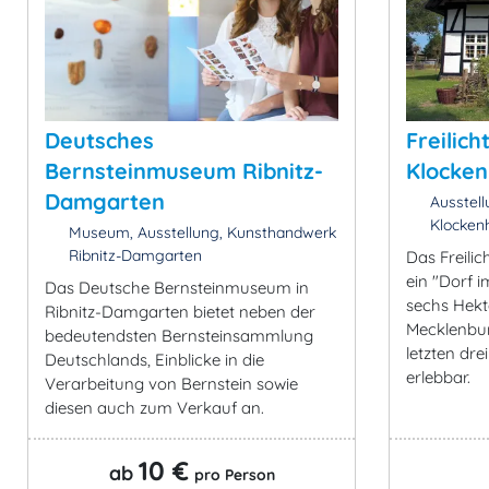
Deutsches
Freilic
Bernsteinmuseum Ribnitz-
Klocke
Damgarten
Ausstel
Klocken
Museum, Ausstellung, Kunsthandwerk
Ribnitz-Damgarten
Das Freili
ein "Dorf 
Das Deutsche Bernsteinmuseum in
sechs Hekt
Ribnitz-Damgarten bietet neben der
Mecklenbu
bedeutendsten Bernsteinsammlung
letzten dre
Deutschlands, Einblicke in die
erlebbar.
Verarbeitung von Bernstein sowie
diesen auch zum Verkauf an.
10 €
ab
pro Person