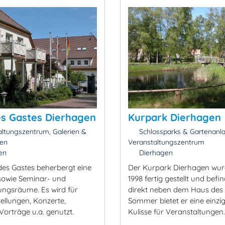
s Gastes Dierhagen
Kurpark Dierhagen
ltungszentrum, Galerien &
Schlossparks & Gartenanl
gen
Veranstaltungszentrum
en
Dierhagen
es Gastes beherbergt eine
Der Kurpark Dierhagen wur
 sowie Seminar- und
1998 fertig gestellt und befin
ungsräume. Es wird für
direkt neben dem Haus des 
ellungen, Konzerte,
Sommer bietet er eine einzig
Vorträge u.a. genutzt.
Kulisse für Veranstaltungen.