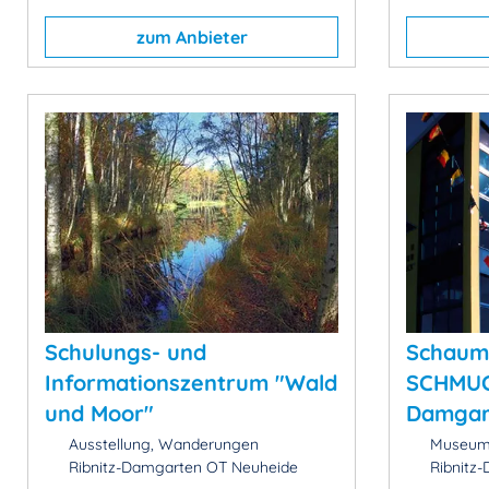
zum Anbieter
Schulungs- und
Schaum
Informationszentrum "Wald
SCHMUC
und Moor"
Damgar
Ausstellung, Wanderungen
Museum,
Ribnitz-Damgarten OT Neuheide
Ribnitz