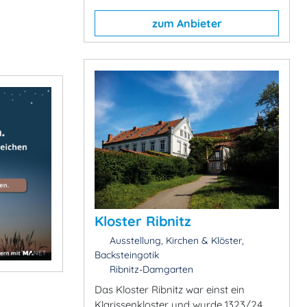
zum Anbieter
Kloster Ribnitz
Ausstellung, Kirchen & Klöster,
Backsteingotik
Ribnitz-Damgarten
Das Kloster Ribnitz war einst ein
Klarissenkloster und wurde 1323/24