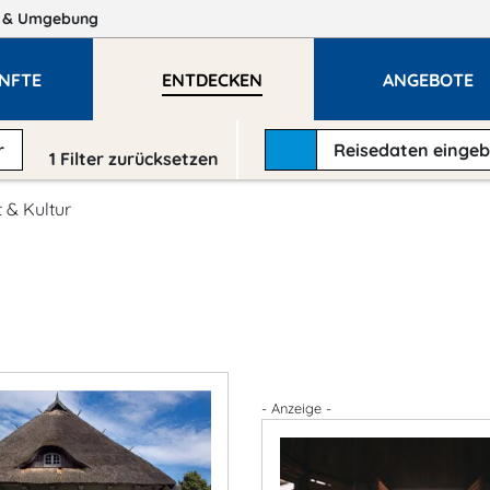
n
& Umgebung
NFTE
ENTDECKEN
ANGEBOTE
r
Reisedaten
einge
1
Filter zurücksetzen
 & Kultur
- Anzeige -