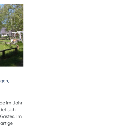
agen,
de im Jahr
det sich
Gastes. Im
artige