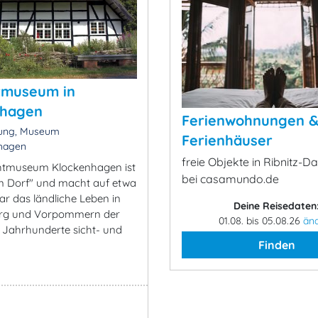
htmuseum in
nhagen
Ferienwohnungen 
lung, Museum
Ferienhäuser
hagen
freie Objekte in Ribnitz-
chtmuseum Klockenhagen ist
bei casamundo.de
im Dorf" und macht auf etwa
ar das ländliche Leben in
Deine Reisedaten
rg und Vorpommern der
01.08. bis 05.08.26
än
i Jahrhunderte sicht- und
Finden