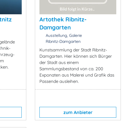
nitz
Artothek Ribnitz-
Damgarten
Ausstellung, Galerie
Ribnitz-Damgarten
zgelände
chnik-
Kunstsammlung der Stadt Ribnitz-
hrzeug-
Damgarten. Hier können sich Bürger
em
der Stadt aus einem
cken.
Sammlungsbestand von ca. 200
Exponaten aus Malerei und Grafik das
Passende ausleihen.
zum Anbieter