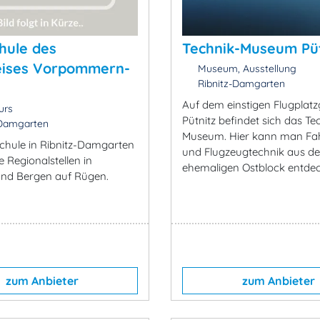
hule des
Technik-Museum Püt
eises Vorpommern-
Museum, Ausstellung
Ribnitz-Damgarten
Auf dem einstigen Flugplat
urs
Pütnitz befindet sich das Te
-Damgarten
Museum. Hier kann man Fa
chule in Ribnitz-Damgarten
und Flugzeugtechnik aus d
 Regionalstellen in
ehemaligen Ostblock entde
nd Bergen auf Rügen.
zum Anbieter
zum Anbieter