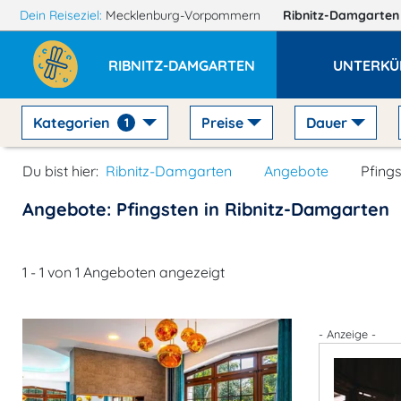
Dein Reiseziel:
Mecklenburg-Vorpommern
Ribnitz-Damgarte
RIBNITZ-DAMGARTEN
UNTERKÜ
Kategorien
Preise
Dauer
1
Du bist hier:
Ribnitz-Damgarten
Angebote
Pfing
Angebote: Pfingsten in Ribnitz-Damgarten
1 - 1 von 1 Angeboten angezeigt
- Anzeige -