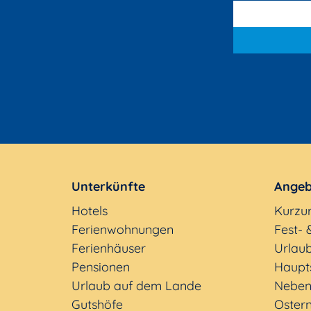
Unterkünfte
Angeb
Hotels
Kurzu
Ferienwohnungen
Fest- 
Ferienhäuser
Urlaub
Pensionen
Haupt
Urlaub auf dem Lande
Neben
Gutshöfe
Oster