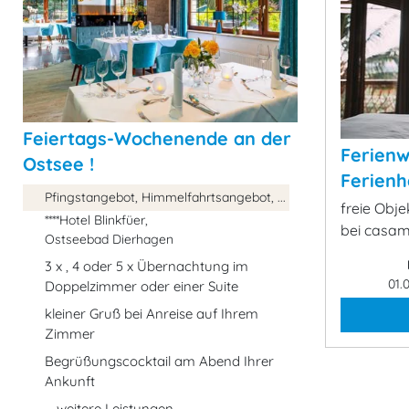
Feiertags-Wochenende an der
Ferien
Ostsee !
Ferienh
Pfingstangebot, Himmelfahrtsangebot, ...
freie Obj
****Hotel Blinkfüer,
bei casa
Ostseebad Dierhagen
3 x , 4 oder 5 x Übernachtung im
01.
Doppelzimmer oder einer Suite
kleiner Gruß bei Anreise auf Ihrem
Zimmer
Begrüßungscocktail am Abend Ihrer
Ankunft
... weitere Leistungen