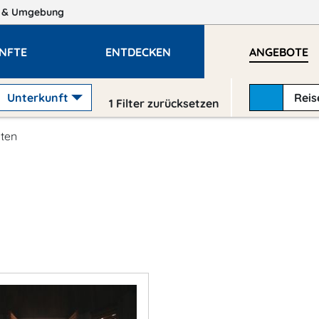
n
& Umgebung
NFTE
ENTDECKEN
ANGEBOTE
Unterkunft
Rei
1
Filter zurücksetzen
sten