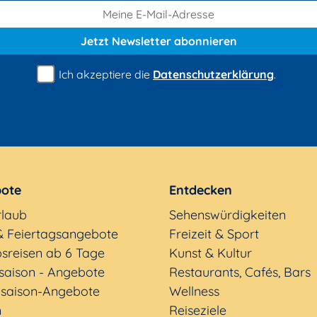
Jetzt Newsletter
abonnieren
Ich akzeptiere die
Datenschutzerklärung
.
ote
Entdecken
rlaub
Sehenswürdigkeiten
& Feiertagsangebote
Freizeit & Sport
sreisen ab 6 Tage
Kunst & Kultur
saison - Angebote
Restaurants, Cafés, Bars
saison-Angebote
Wellness
n
Reiseziele