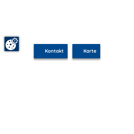
Kontakt
Karte
www.ribnitz-damgarten.m-vp.de ist Teil von
mvp.de - Urlaub & Freizeit
© 2026
MANET Marketing GmbH