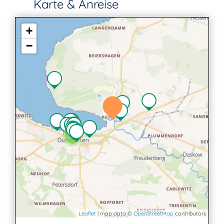
Karte & Anreise
+
−
4
Leaflet
| map data ©
OpenStreetMap
contributors