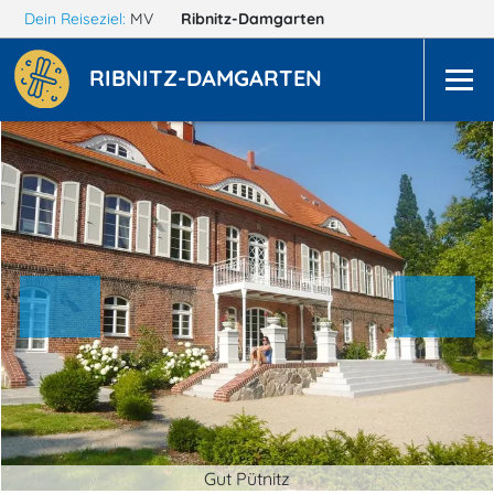
Dein Reiseziel:
MV
Ribnitz-Damgarten
RIBNITZ-DAMGARTEN
Gut Pütnitz