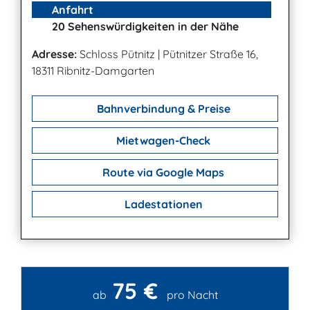
Anfahrt
20 Sehenswürdigkeiten in der Nähe
Adresse:
Schloss Pütnitz
|
Pütnitzer Straße 16,
18311 Ribnitz-Damgarten
Bahnverbindung & Preise
Mietwagen-Check
Route via Google Maps
Ladestationen
75 €
Kontakt
ab
pro Nacht