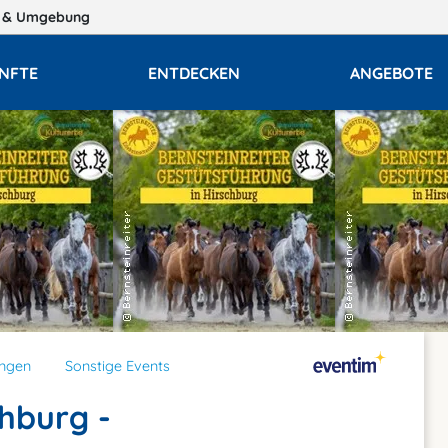
n
& Umgebung
NFTE
ENTDECKEN
ANGEBOTE
ungen
Sonstige Events
hburg -