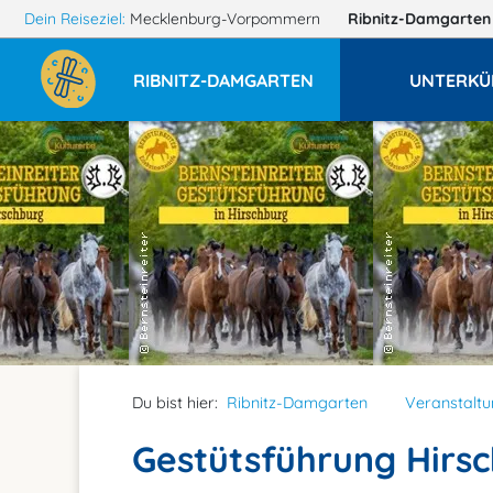
Dein Reiseziel:
Mecklenburg-Vorpommern
Ribnitz-Damgarte
RIBNITZ-DAMGARTEN
UNTERKÜ
Du bist hier:
Ribnitz-Damgarten
Veranstalt
Gestütsführung Hirsc