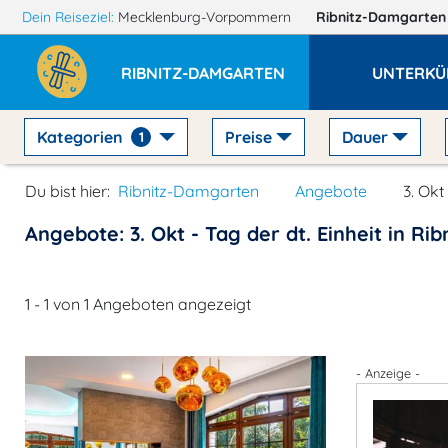
Dein Reiseziel:
Mecklenburg-Vorpommern
Ribnitz-Damgarte
RIBNITZ-DAMGARTEN
UNTERKÜ
Kategorien
Preise
Dauer
1
Du bist hier:
Ribnitz-Damgarten
Angebote
3. Okt
Angebote: 3. Okt - Tag der dt. Einheit in R
1 - 1 von 1 Angeboten angezeigt
- Anzeige -