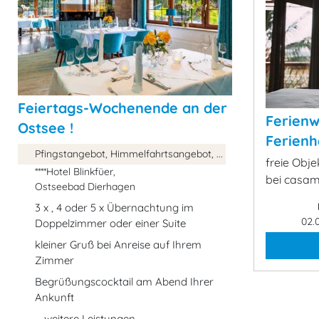
Feiertags-Wochenende an der
Ferien
Ostsee !
Ferienh
Pfingstangebot, Himmelfahrtsangebot, ...
freie Obj
****Hotel Blinkfüer,
bei casa
Ostseebad Dierhagen
3 x , 4 oder 5 x Übernachtung im
02.
Doppelzimmer oder einer Suite
kleiner Gruß bei Anreise auf Ihrem
Zimmer
Begrüßungscocktail am Abend Ihrer
Ankunft
... weitere Leistungen