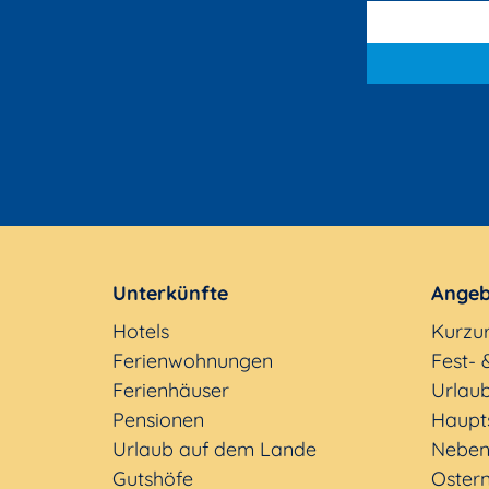
Unterkünfte
Angeb
Hotels
Kurzu
Ferienwohnungen
Fest- 
Ferienhäuser
Urlaub
Pensionen
Haupt
Urlaub auf dem Lande
Neben
Gutshöfe
Oster