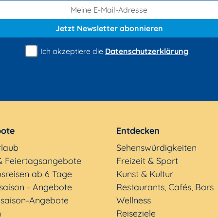
Jetzt Newsletter
abonnieren
Ich akzeptiere die
Datenschutzerklärung
.
ote
Entdecken
rlaub
Sehenswürdigkeiten
& Feiertagsangebote
Freizeit & Sport
sreisen ab 6 Tage
Kunst & Kultur
saison - Angebote
Restaurants, Cafés, Bars
saison-Angebote
Wellness
n
Reiseziele