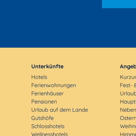
Unterkünfte
Angeb
Hotels
Kurzu
Ferienwohnungen
Fest- 
Ferienhäuser
Urlaub
Pensionen
Haupt
Urlaub auf dem Lande
Neben
Gutshöfe
Oster
Schlosshotels
Weihn
Wellnesshotels
Himme