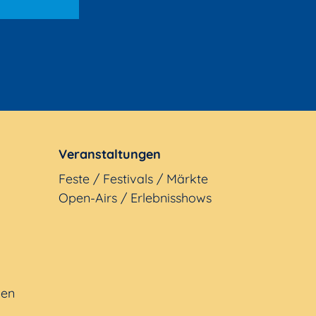
Veranstaltungen
Feste / Festivals / Märkte
Open-Airs / Erlebnisshows
gen