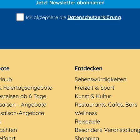
Jetzt Newsletter
abonnieren
Ich akzeptiere die
Datenschutzerklärung
.
ote
Entdecken
rlaub
Sehenswürdigkeiten
& Feiertagsangebote
Freizeit & Sport
sreisen ab 6 Tage
Kunst & Kultur
saison - Angebote
Restaurants, Cafés, Bars
saison-Angebote
Wellness
n
Reiseziele
achten
Besondere Veranstaltun
lfahrt
Shopping