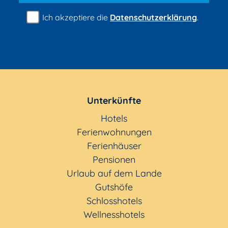
Ich akzeptiere die
Datenschutzerklärung
.
Unterkünfte
Hotels
Ferienwohnungen
Ferienhäuser
Pensionen
Urlaub auf dem Lande
Gutshöfe
Schlosshotels
Wellnesshotels