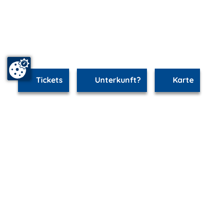
Tickets
Unterkunft?
Karte
www.ribnitz-damgarten.m-vp.de ist Teil von
mvp.de - Urlaub & Freizeit
© 2026
MANET Marketing GmbH