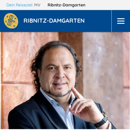
Dein Reiseziel:
MV
Ribnitz-Damgarten
RIBNITZ-DAMGARTEN