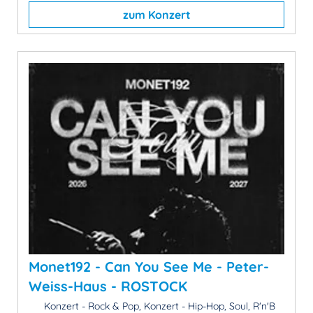
zum Konzert
Monet192 - Can You See Me - Peter-
Weiss-Haus - ROSTOCK
Konzert - Rock & Pop, Konzert - Hip-Hop, Soul, R'n'B