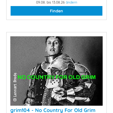
09.08. bis 13.08.26
ändern
Finden
grim104 - No Country For Old Grim