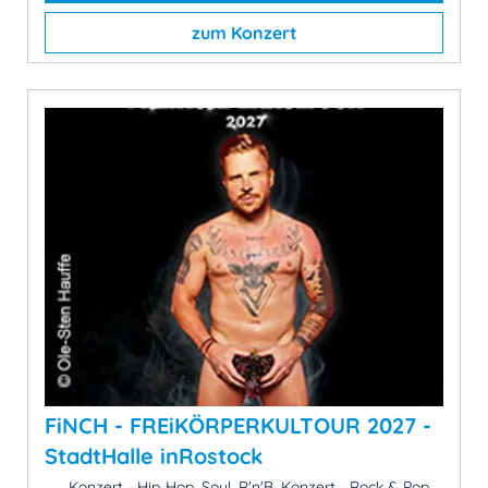
zum Konzert
FiNCH - FREiKÖRPERKULTOUR 2027 -
StadtHalle inRostock
Konzert - Hip-Hop, Soul, R'n'B, Konzert - Rock & Pop,